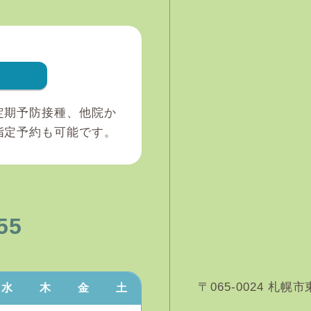
定期予防接種、他院か
指定予約も可能です。
55
〒065-0024 札
水
木
金
土